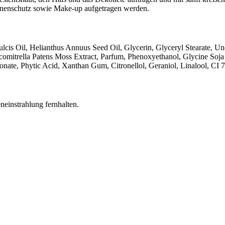
onnenschutz sowie Make-up aufgetragen werden.
lcis Oil, Helianthus Annuus Seed Oil, Glycerin, Glyceryl Stearate, Un
scomitrella Patens Moss Extract, Parfum, Phenoxyethanol, Glycine Soja
nate, Phytic Acid, Xanthan Gum, Citronellol, Geraniol, Linalool, CI 
einstrahlung fernhalten.