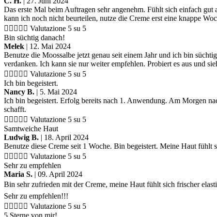
C. H.
| 27. Juni 2024
Das erste Mal beim Auftragen sehr angenehm. Fühlt sich einfach gut 
kann ich noch nicht beurteilen, nutze die Creme erst eine knappe Woc





Valutazione 5 su 5
Bin süchtig danach!
Melek
| 12. Mai 2024
Benutze die Moossalbe jetzt genau seit einem Jahr und ich bin sücht
verdanken. Ich kann sie nur weiter empfehlen. Probiert es aus und sieh





Valutazione 5 su 5
Ich bin begeistert.
Nancy B.
| 5. Mai 2024
Ich bin begeistert. Erfolg bereits nach 1. Anwendung. Am Morgen nac
schafft.





Valutazione 5 su 5
Samtweiche Haut
Ludwig B.
| 18. April 2024
Benutze diese Creme seit 1 Woche. Bin begeistert. Meine Haut fühlt 





Valutazione 5 su 5
Sehr zu empfehlen
Maria S.
| 09. April 2024
Bin sehr zufrieden mit der Creme, meine Haut fühlt sich frischer elas
Sehr zu empfehlen!!!





Valutazione 5 su 5
5 Sterne von mir!