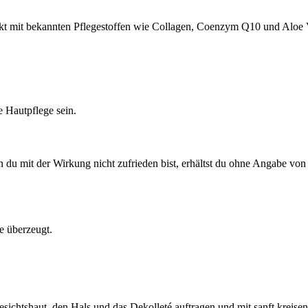
t mit bekannten Pflegestoffen wie Collagen, Coenzym Q10 und Aloe Ve
 Hautpflege sein.
 du mit der Wirkung nicht zufrieden bist, erhältst du ohne Angabe von
 überzeugt.
chtshaut, den Hals und das Dekolleté auftragen und mit sanft kreise