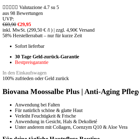





Valutazione 4.7 su 5
aus 98 Bewertungen
UVP:
€69,90
€29,95
inkl. MwSt. (299,50 € /l ) | zzgl. 4,90€ Versand
58% Herstellerrabatt – nur für kurze Zeit
Sofort lieferbar
30 Tage Geld-zurück-Garantie
Bestpreisgarantie
In den Einkaufswagen
100% zufrieden oder Geld zurück
Biovana Moossalbe Plus | Anti-Aging Pfleg
Anwendung bei Falten
Für natürlich schöne & glatte Haut
Verleiht Feuchtigkeit & Frische
Anwendung in Gesicht, Hals & Dekolleté
Unter anderem mit Collagen, Coenzym Q10 & Aloe Vera
Für deine tägliche Hautpflege-Routine