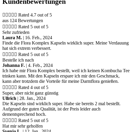
Kundenbewertungen





Rated 4.7 out of 5
aus 124 Bewertungen





Rated 5 out of 5
Sehr zufrieden
Laura M.
| 16. Feb., 2024
Finde die Flora Komplex Kapseln wirklich super. Meine Verdauung
hat sich extrem verbessert.





Rated 5 out of 5
Bestelle ich nach
Johanna F.
| 4. Feb., 2024
Ich habe mir Flora Komplex bestellt, weil ich keinen Kombucha Tee
trinken kann. Mit den Kapseln erspare ich mir den Geschmack,
kann aber trotzdem die Vorteile für meine Darmflora genießen.





Rated 4 out of 5
Super, aber nicht ganz günstig
Ullrich
| 28. Jan., 2024
Die Kapseln sind wirklich super. Habe sie bereits 2 mal bestellt.
Aufgrund der guten Qualität, ist der Preis leider auch
dementsprechend hoch.





Rated 5 out of 5
Hat mir sehr geholfen
Svenja L.
| 12. Jan., 2024