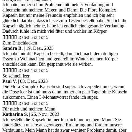
Ich hatte immer schon Probleme mit meiner Verdauung und
allgemein mit meinem Magen und Darm. Die Flora Komplex
Kapseln hat mir meine Freundin empfohlen und ich bin sehr
glücklich darüber, dass ich sie zum Testen bestellt habe. Seit ich die
Kapseln täglich nehme, habe ich endlich eine gesunde Verdauung.
Dadurch fühle ich mich viel fitter und wohler im Körper.





Rated 5 out of 5
Zum Entschlacken
Sandra B.
| 19. Dez., 2023
Ich habe mir die Kapseln bestellt, damit ich nach dem deftigen
Essen zu Weihnachten und generell im Winter, meinen Körper
entschlacken kann. Bin gespannt wie sie wirken.





Rated 4 out of 5
So schnell leer
Paul V.
| 03. Dez., 2023
Die Flora Komplex Kapseln sind super. Ich verpeile immer, wenn
die Dose leer ist und muss dann immer ein paar Tage ohne Kapseln
auskommen. Einen 3-Monatsvorrat fände ich super.





Rated 5 out of 5
Für mich und meinem Mann
Katharina S.
| 26. Nov., 2023
Ich bestelle die Kapseln immer für mich und meinem Mann. Sie
unterstützen unsere ausgewogene Ernährung und fördern unsere
Verdauung. Mein Mann hat da zwar weniger Probleme damit, aber