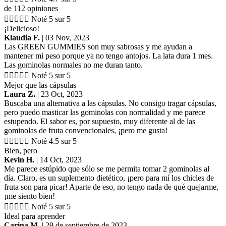
de 112 opiniones





Noté 5 sur 5
¡Delicioso!
Klaudia F.
| 03 Nov, 2023
Las GREEN GUMMIES son muy sabrosas y me ayudan a
mantener mi peso porque ya no tengo antojos. La lata dura 1 mes.
Las gominolas normales no me duran tanto.





Noté 5 sur 5
Mejor que las cápsulas
Laura Z.
| 23 Oct, 2023
Buscaba una alternativa a las cápsulas. No consigo tragar cápsulas,
pero puedo masticar las gominolas con normalidad y me parece
estupendo. El sabor es, por supuesto, muy diferente al de las
gominolas de fruta convencionales, ¡pero me gusta!





Noté 4.5 sur 5
Bien, pero
Kevin H.
| 14 Oct, 2023
Me parece estúpido que sólo se me permita tomar 2 gominolas al
día. Claro, es un suplemento dietético, ¡pero para mí los chicles de
fruta son para picar! Aparte de eso, no tengo nada de qué quejarme,
¡me siento bien!





Noté 5 sur 5
Ideal para aprender
Carina M.
| 29 de septiembre de 2023