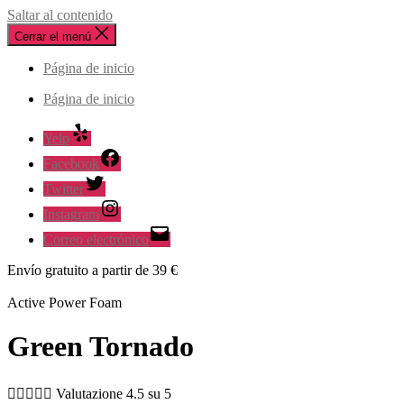
Saltar al contenido
Cerrar el menú
Página de inicio
Página de inicio
Yelp
Facebook
Twitter
Instagram
Correo electrónico
Envío gratuito a partir de 39 €
Active Power Foam
Green Tornado





Valutazione 4.5 su 5