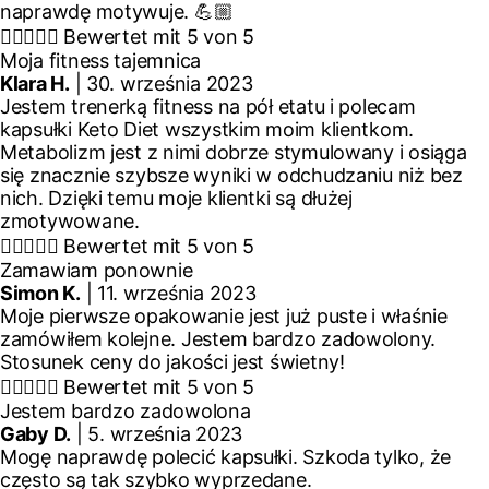
naprawdę motywuje. 💪🏼





Bewertet mit 5 von 5
Moja fitness tajemnica
Klara H.
| 30. września 2023
Jestem trenerką fitness na pół etatu i polecam
kapsułki Keto Diet wszystkim moim klientkom.
Metabolizm jest z nimi dobrze stymulowany i osiąga
się znacznie szybsze wyniki w odchudzaniu niż bez
nich. Dzięki temu moje klientki są dłużej
zmotywowane.





Bewertet mit 5 von 5
Zamawiam ponownie
Simon K.
| 11. września 2023
Moje pierwsze opakowanie jest już puste i właśnie
zamówiłem kolejne. Jestem bardzo zadowolony.
Stosunek ceny do jakości jest świetny!





Bewertet mit 5 von 5
Jestem bardzo zadowolona
Gaby D.
| 5. września 2023
Mogę naprawdę polecić kapsułki. Szkoda tylko, że
często są tak szybko wyprzedane.