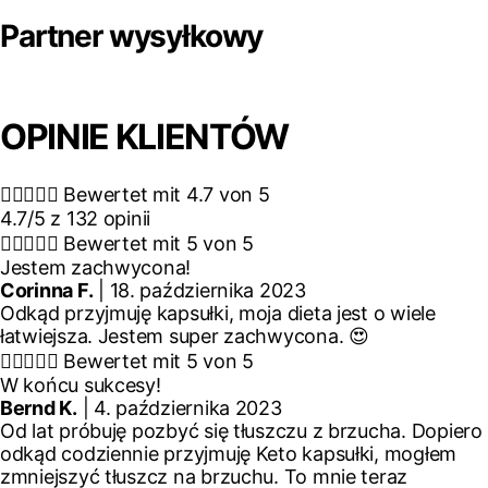
Partner wysyłkowy
OPINIE KLIENTÓW





Bewertet mit 4.7 von 5
4.7/5 z 132 opinii





Bewertet mit 5 von 5
Jestem zachwycona!
Corinna F.
| 18. października 2023
Odkąd przyjmuję kapsułki, moja dieta jest o wiele
łatwiejsza. Jestem super zachwycona. 😍





Bewertet mit 5 von 5
W końcu sukcesy!
Bernd K.
| 4. października 2023
Od lat próbuję pozbyć się tłuszczu z brzucha. Dopiero
odkąd codziennie przyjmuję Keto kapsułki, mogłem
zmniejszyć tłuszcz na brzuchu. To mnie teraz