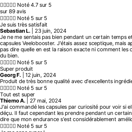





Noté 4.7 sur 5
sur 89 avis





Noté 5 sur 5
Je suis très satisfait
Sebastian L.
| 23 juin, 2024
Je ne me sentais pas bien pendant un certain temps e
capsules Veelobooster. J'étais assez sceptique, mais 
pas dire quelle en est la raison exacte ni comment les c
du bien.





Noté 5 sur 5
Super produit
Georg F.
| 12 juin, 2024
Produit de très bonne qualité avec d'excellents ingrédi





Noté 5 sur 5
Tout est super
Thiemo A.
| 27 mai, 2024
J'ai commandé les capsules par curiosité pour voir si el
déçu. Il faut cependant les prendre pendant un certain 
dire que mon endurance s'est considérablement améliorée





Noté 5 sur 5