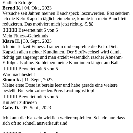
Endlich Erfolge!
Bernd K.
| 04. Okt., 2023
Versuche seit Jahren meinen Bauchspeck loszuwerden. Erst seitdem
ich die Keto Kapseln täglich einnehme, konnte ich mein Bauchfett
reduzieren. Das motiviert mich jetzt richtig. 💪🏼





Bewertet mit 5 von 5
Mein Fitness-Geheimnis
Klara H.
| 30. Sept., 2023
Ich bin Teilzeit Fitness-Trainerin und empfehle die Keto-Diet-
Kapseln allen meiner Kundinnen. Der Stoffwechsel wird damit
richtig gut angeregt und man erzielt wesentlich rascher Abnehm-
Erfolge als ohne. So bleiben meine Kundinnen länger am Ball.





Bewertet mit 5 von 5
Wird nachbestellt
Simon K.
| 11. Sept., 2023
Meine erste Dose ist bereits leer und habe gerade eine weitere
bestellt. Bin sehr zufrieden.Preis-Leistung ist top!





Bewertet mit 5 von 5
Bin sehr zufrieden
Gaby D.
| 05. Sept., 2023
Ich kann die Kapseln wirklich weiterempfehlen. Schade nur, dass
sich oft so schnell ausverkauft sind.