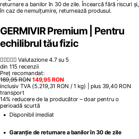
returnare a banilor în 30 de zile. Încearcă fără riscuri și,
în caz de nemulțumire, returnează produsul.
GERMIVIR Premium | Pentru
echilibrul tău fizic





Valutazione 4.7 su 5
din 115 recenzii
Preț recomandat:
169,95 RON
149,95 RON
inclusiv TVA (5.219,31 RON / 1 kg) | plus 39,40 RON
transport
14% reducere de la producător – doar pentru o
perioadă scurtă
Disponibil imediat
Garanție de returnare a banilor în 30 de zile