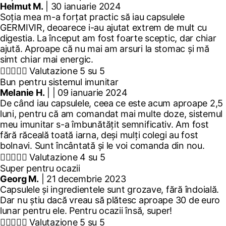
Helmut M.
| 30 ianuarie 2024
Soția mea m-a forțat practic să iau capsulele
GERMIVIR, deoarece i-au ajutat extrem de mult cu
digestia. La început am fost foarte sceptic, dar chiar
ajută. Aproape că nu mai am arsuri la stomac și mă
simt chiar mai energic.





Valutazione 5 su 5
Bun pentru sistemul imunitar
Melanie H.
| | 09 ianuarie 2024
De când iau capsulele, ceea ce este acum aproape 2,5
luni, pentru că am comandat mai multe doze, sistemul
meu imunitar s-a îmbunătățit semnificativ. Am fost
fără răceală toată iarna, deși mulți colegi au fost
bolnavi. Sunt încântată și le voi comanda din nou.





Valutazione 4 su 5
Super pentru ocazii
Georg M.
| 21 decembrie 2023
Capsulele și ingredientele sunt grozave, fără îndoială.
Dar nu știu dacă vreau să plătesc aproape 30 de euro
lunar pentru ele. Pentru ocazii însă, super!





Valutazione 5 su 5