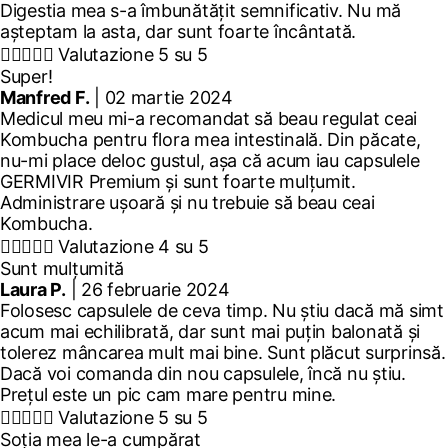
Digestia mea s-a îmbunătățit semnificativ. Nu mă
așteptam la asta, dar sunt foarte încântată.





Valutazione 5 su 5
Super!
Manfred F.
| 02 martie 2024
Medicul meu mi-a recomandat să beau regulat ceai
Kombucha pentru flora mea intestinală. Din păcate,
nu-mi place deloc gustul, așa că acum iau capsulele
GERMIVIR Premium și sunt foarte mulțumit.
Administrare ușoară și nu trebuie să beau ceai
Kombucha.





Valutazione 4 su 5
Sunt mulțumită
Laura P.
| 26 februarie 2024
Folosesc capsulele de ceva timp. Nu știu dacă mă simt
acum mai echilibrată, dar sunt mai puțin balonată și
tolerez mâncarea mult mai bine. Sunt plăcut surprinsă.
Dacă voi comanda din nou capsulele, încă nu știu.
Prețul este un pic cam mare pentru mine.





Valutazione 5 su 5
Soția mea le-a cumpărat